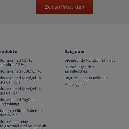
Zu den Produkten
rodukte
Ratgeber
hlorhexamed FORTE
Die gesunde Mundschleimhaut
lkoholfrei 0,2 %
Erkrankungen des
hlorhexamed FLUID 0,1 %
Zahnfleisches
hlorhexamed Mundgel 10
Eingriffe in der Mundhöhle
g/g Gel, 50 g
Mundhygiene
hlorhexamed Mundgel 10
g/g Gel, 9g
hlorhexamed Tägliche
undspülung
issenschaftliche Fakten zu
hlorhexidin
hlorhexidin – eine
rfolgsformel wird 50 Jahre alt