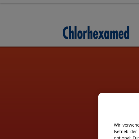
Skip
to
content
Wir verwend
Betrieb der
optional: F