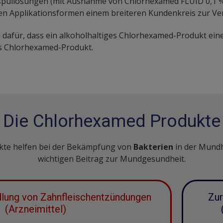
dspüllösungen (mit Ausnahme von Chlorhexamed FLUID 0,1 %
hen Applikationsformen einem breiteren Kundenkreis zur Ve
se dafür, dass ein alkoholhaltiges Chlorhexamed-Produkt ei
ies Chlorhexamed-Produkt.
Die Chlorhexamed Produkte
te helfen bei der Bekämpfung von
Bakterien
in der Mundh
wichtigen Beitrag zur Mundgesundheit.
dlung von Zahnfleischentzündungen
Zur
(Arzneimittel)