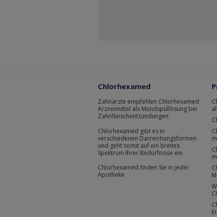
Chlorhexamed
P
Zahnärzte empfehlen Chlorhexamed
C
Arzneimittel als Mundspüllösung bei
a
Zahnfleischentzündungen
C
Chlorhexamed gibt es in
C
verschiedenen Darreichungsformen
m
und geht somit auf ein breites
C
Spektrum Ihrer Bedürfnisse ein
m
Chlorhexamed finden Sie in jeder
C
Apotheke
M
W
C
C
E