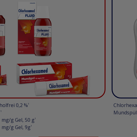
olfrei 0,2 %
1
Chlorhexa
%
1
Mundspül
mg/g Gel, 50 g
1
mg/g Gel, 9g
1