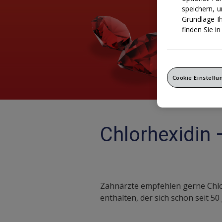
speichern, 
Grundlage I
finden Sie 
Cookie Einstell
Chlorhexidin 
Zahnärzte empfehlen gerne Chlor
enthalten, der sich schon seit 50